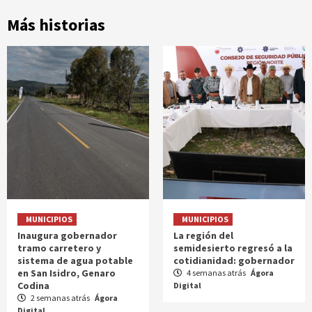
Más historias
MUNICIPIOS
MUNICIPIOS
Inaugura gobernador
La región del
tramo carretero y
semidesierto regresó a la
sistema de agua potable
cotidianidad: gobernador
en San Isidro, Genaro
4 semanas atrás
Ágora
Codina
Digital
2 semanas atrás
Ágora
Digital