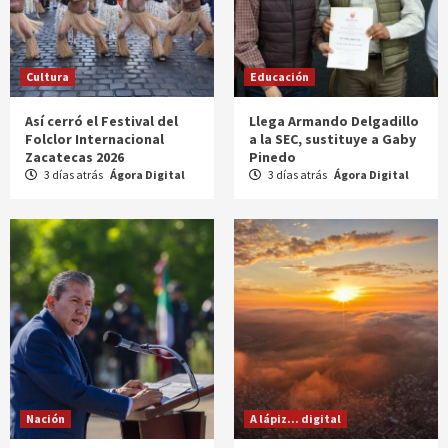
Cultura
Educación
Así cerró el Festival del
Llega Armando Delgadillo
Folclor Internacional
a la SEC, sustituye a Gaby
Zacatecas 2026
Pinedo
3 días atrás
Ágora Digital
3 días atrás
Ágora Digital
Nación
A lápiz... digital