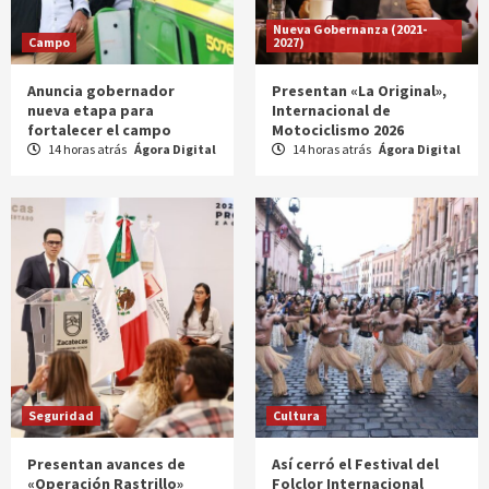
Nueva Gobernanza (2021-
Campo
2027)
Anuncia gobernador
Presentan «La Original»,
nueva etapa para
Internacional de
fortalecer el campo
Motociclismo 2026
14 horas atrás
Ágora Digital
14 horas atrás
Ágora Digital
Seguridad
Cultura
Presentan avances de
Así cerró el Festival del
«Operación Rastrillo»
Folclor Internacional