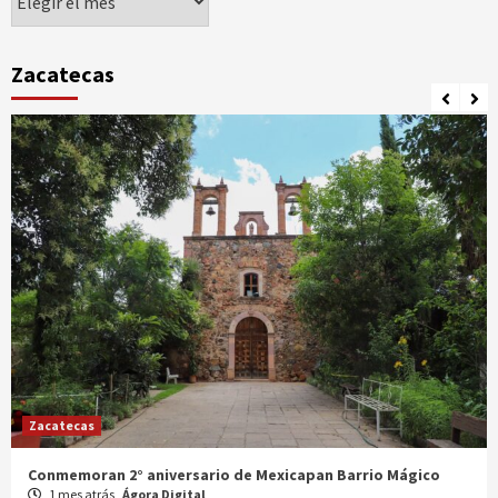
Zacatecas
Zacatecas
Celebran XX Cabalgata Toma de Zacatecas
1 mes atrás
Ágora Digital