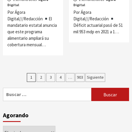
Digital
Digital
Por Ágora
Por Ágora
Digital///Redacción
El
Digital///Redacción
mandatario estatal anuncia
Déficit actuarial pasó de 51
que este programa
mil 953 mdp en 2021 a 1…
alimentario ampliará su
cobertura mensual…
Paginación
1
2
3
4
…
903
Siguiente
de
Buscar:
entradas
Agorando
Agorando