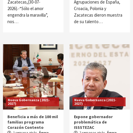
Zacatecas,(30-07-
Agrupaciones de España,
2026).-“Sólo el amor
Croacia, Polonia y
engendra la maravilla”,
Zacatecas dieron muestra
nos…
de su talento…
Nueva Gobernanza (2021-
Nueva Gobernanza (2021-
2027)
2027)
Beneficia a más de 100 mil
Expone gobernador
familias programa
problemática de
Corazón Contento
ISSSTEZAC
1 semana atrás
Ágora
2 semanas atrás
Ágora