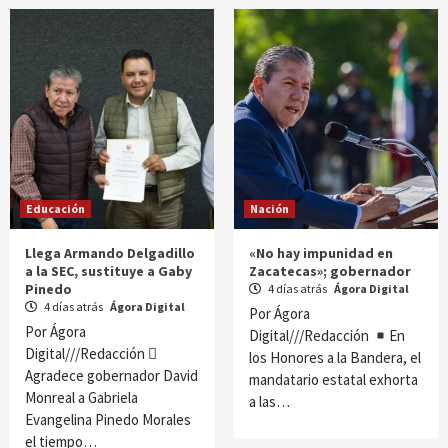
Educación
Nación
Llega Armando Delgadillo
«No hay impunidad en
a la SEC, sustituye a Gaby
Zacatecas»; gobernador
Pinedo
4 días atrás
Ágora Digital
4 días atrás
Ágora Digital
Por Ágora
Por Ágora
Digital///Redacción
En
Digital///Redacción 
los Honores a la Bandera, el
Agradece gobernador David
mandatario estatal exhorta
Monreal a Gabriela
a las…
Evangelina Pinedo Morales
el tiempo…