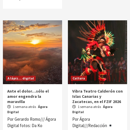
A lápiz... digital
Cultura
Ante el dolor…sólo el
Vibra Teatro Calderón con
amor engendra la
Islas Canarias y
maravilla
Zacatecas, en el FZIF 2026
1 semana atrás
Ágora
1 semana atrás
Ágora
Digital
Digital
Por Gerardo Romo/// Ágora
Por Ágora
Digital fotos: Da Ko
Digital///Redacción