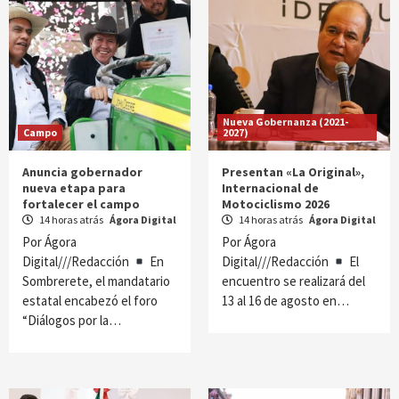
Nueva Gobernanza (2021-
Campo
2027)
Anuncia gobernador
Presentan «La Original»,
nueva etapa para
Internacional de
fortalecer el campo
Motociclismo 2026
14 horas atrás
Ágora Digital
14 horas atrás
Ágora Digital
Por Ágora
Por Ágora
Digital///Redacción
En
Digital///Redacción
El
Sombrerete, el mandatario
encuentro se realizará del
estatal encabezó el foro
13 al 16 de agosto en…
“Diálogos por la…