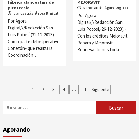
fábrica clandestina de
MEJORAVIT
pirotecnia
3 años atrás
Ágora Digital
3 años atrás
Ágora Digital
Por Ágora
Por Ágora
Digital///Redacción San
Digital///Redacción San
Luis Potosí,(26-12-2023).-
Luis Potosí,(31-12-2023).-
Con los créditos Mejoravit
Como parte del «Operativo
Repara y Mejoravit
Cohetón» que realiza la
Renueva, tienes toda…
Coordinación…
Paginación
1
2
3
4
…
11
Siguiente
de
Buscar:
entradas
Agorando