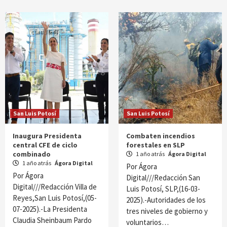
San Luis Potosí
San Luis Potosí
Inaugura Presidenta
Combaten incendios
central CFE de ciclo
forestales en SLP
combinado
1 año atrás
Ágora Digital
1 año atrás
Ágora Digital
Por Ágora
Por Ágora
Digital///Redacción San
Digital///Redacción Villa de
Luis Potosí, SLP,(16-03-
Reyes,San Luis Potosí,(05-
2025).-Autoridades de los
07-2025).-La Presidenta
tres niveles de gobierno y
Claudia Sheinbaum Pardo
voluntarios…