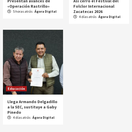
Presentan avances de
Así cerró el Festival del
«Operación Rastrillo»
Folclor Internacional
Zacatecas 2026
5 horas atrás
Ágora Digital
4 días atrás
Ágora Digital
Educación
Llega Armando Delgadillo
a la SEC, sustituye a Gaby
Pinedo
4 días atrás
Ágora Digital