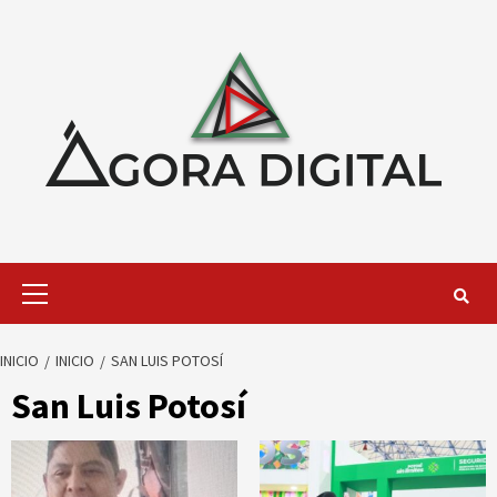
Saltar
al
contenido
Menú
primario
INICIO
INICIO
SAN LUIS POTOSÍ
San Luis Potosí