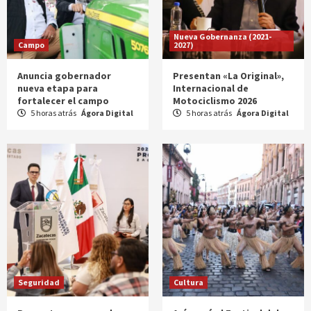
Nueva Gobernanza (2021-
Campo
2027)
Anuncia gobernador
Presentan «La Original»,
nueva etapa para
Internacional de
fortalecer el campo
Motociclismo 2026
5 horas atrás
Ágora Digital
5 horas atrás
Ágora Digital
Seguridad
Cultura