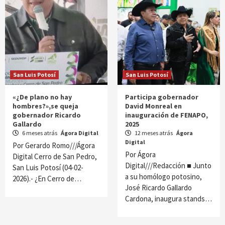
San Luis Potosí
San Luis Potosí
«¿De plano no hay
Participa gobernador
hombres?»,se queja
David Monreal en
gobernador Ricardo
inauguración de FENAPO,
Gallardo
2025
6 meses atrás
Ágora Digital
12 meses atrás
Ágora
Digital
Por Gerardo Romo///Ágora
Por Ágora
Digital Cerro de San Pedro,
Digital///Redacción ■ Junto
San Luis Potosí (04-02-
a su homólogo potosino,
2026).- ¿En Cerro de…
José Ricardo Gallardo
Cardona, inaugura stands…