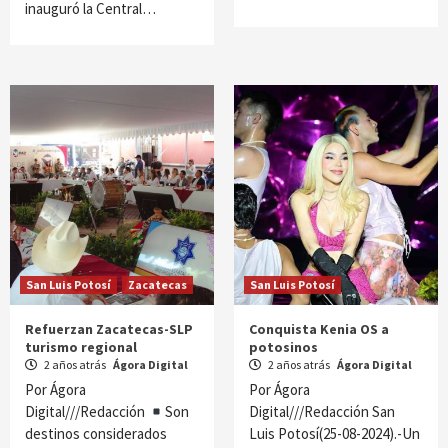
inauguró la Central…
San Luis Potosí
Zacatecas
San Luis Potosí
Refuerzan Zacatecas-SLP
Conquista Kenia OS a
turismo regional
potosinos
2 años atrás
Ágora Digital
2 años atrás
Ágora Digital
Por Ágora
Por Ágora
Digital///Redacción
Son
Digital///Redacción San
destinos considerados
Luis Potosí(25-08-2024).-Un