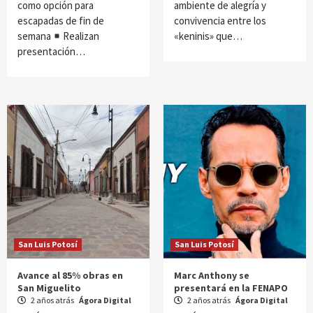
como opción para
ambiente de alegría y
escapadas de fin de
convivencia entre los
semana
Realizan
«keninis» que…
presentación…
San Luis Potosí
San Luis Potosí
Avance al 85% obras en
Marc Anthony se
San Miguelito
presentará en la FENAPO
2 años atrás
Ágora Digital
2 años atrás
Ágora Digital