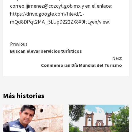
correo ijimenez@cozcyt.gob.mx y en el enlace:
https://drive.google.com/file/d/1-
mQd8DPqt2MA_5LUpD222ZX8X9ltLyen/view.
Continue
Previous
Buscan elevar servicios turísticos
Reading
Next
Conmemoran Día Mundial del Turismo
Más historias