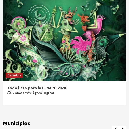
Estados
Comparte Cecytez estrategias para mejora académica en
Tamaulipas
3 años atrás
Ágora Digital
Municipios