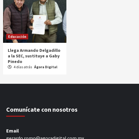
Educación
Llega Armando Delgadillo
a la SEC, sustituye a Gaby
Pinedo
4 días atrás
Ágora Digital
Comunícate con nosotros
Email
gerardo.romo@agoradigital.com.mx