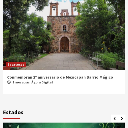
Zacatecas
Celebran XX Cabalgata Toma de Zacatecas
1 mes atrás
Ágora Digital
Estados