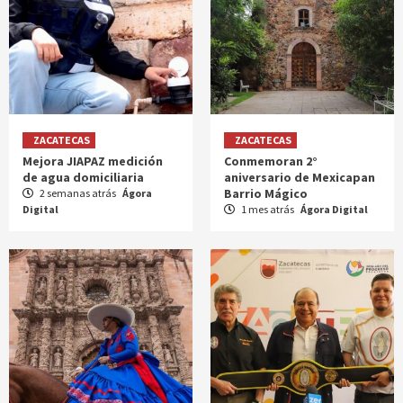
ZACATECAS
ZACATECAS
Mejora JIAPAZ medición
Conmemoran 2°
de agua domiciliaria
aniversario de Mexicapan
Barrio Mágico
2 semanas atrás
Ágora
Digital
1 mes atrás
Ágora Digital