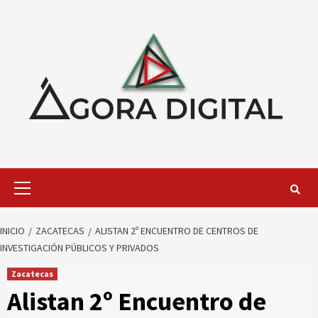
Saltar
al
contenido
Menú
primario
INICIO
ZACATECAS
ALISTAN 2º ENCUENTRO DE CENTROS DE
INVESTIGACIÓN PÚBLICOS Y PRIVADOS
Zacatecas
Alistan 2º Encuentro de