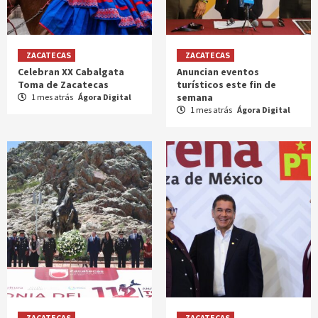
ZACATECAS
ZACATECAS
Celebran XX Cabalgata
Anuncian eventos
Toma de Zacatecas
turísticos este fin de
semana
1 mes atrás
Ágora Digital
1 mes atrás
Ágora Digital
ZACATECAS
ZACATECAS