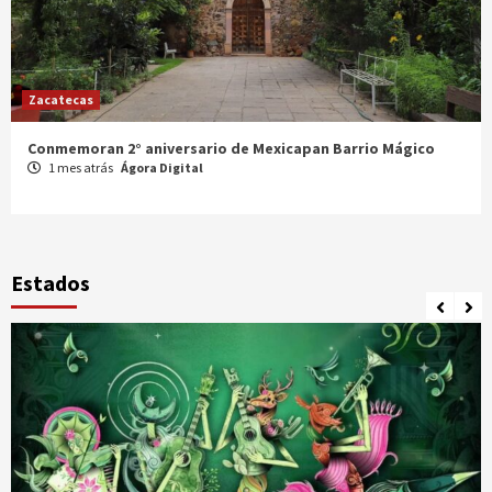
Zacatecas
Conmemoran 2° aniversario de Mexicapan Barrio Mágico
1 mes atrás
Ágora Digital
Estados