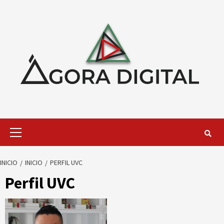
Saltar
al
contenido
Menú
primario
INICIO
INICIO
PERFIL UVC
Perfil UVC