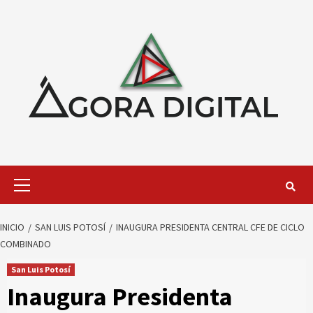
Saltar
al
contenido
Menú
primario
INICIO
SAN LUIS POTOSÍ
INAUGURA PRESIDENTA CENTRAL CFE DE CICLO
COMBINADO
San Luis Potosí
Inaugura Presidenta