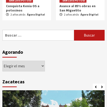
SAN LUIS POTOSÍ
SAN LUIS POTOSÍ
Conquista Kenia OS a
Avance al 85% obras en
potosinos
San Miguelito
2 años atrás
Ágora Digital
2 años atrás
Ágora Digital
Buscar:
Agorando
Agorando
Zacatecas