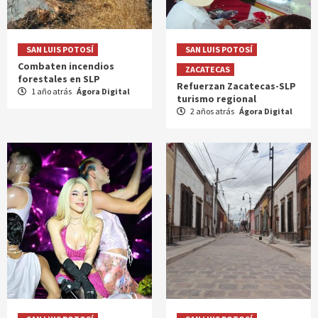
SAN LUIS POTOSÍ
SAN LUIS POTOSÍ
Combaten incendios
ZACATECAS
forestales en SLP
Refuerzan Zacatecas-SLP
1 año atrás
Ágora Digital
turismo regional
2 años atrás
Ágora Digital