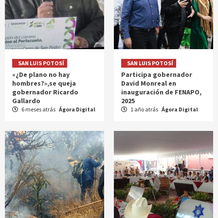
SAN LUIS POTOSÍ
SAN LUIS POTOSÍ
«¿De plano no hay
Participa gobernador
hombres?»,se queja
David Monreal en
gobernador Ricardo
inauguración de FENAPO,
Gallardo
2025
6 meses atrás
Ágora Digital
1 año atrás
Ágora Digital