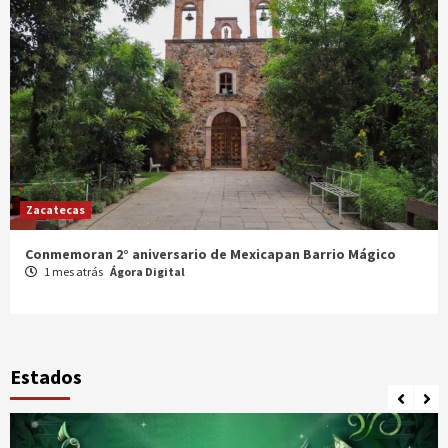
Zacatecas
Celebran XX Cabalgata Toma de Zacatecas
1 mes atrás
Ágora Digital
Estados