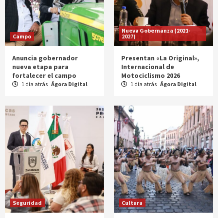
Nueva Gobernanza (2021-
Campo
2027)
Anuncia gobernador
Presentan «La Original»,
nueva etapa para
Internacional de
fortalecer el campo
Motociclismo 2026
1 día atrás
Ágora Digital
1 día atrás
Ágora Digital
Seguridad
Cultura