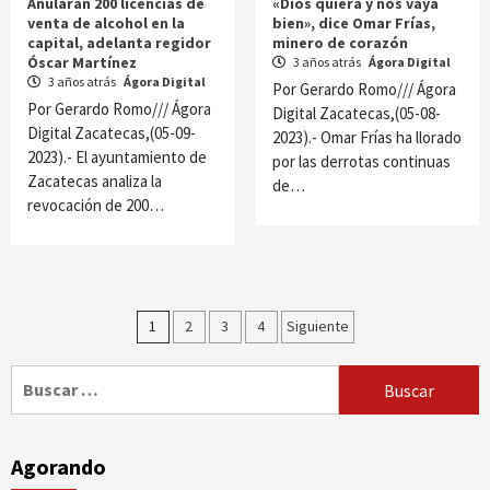
Anularán 200 licencias de
«Dios quiera y nos vaya
venta de alcohol en la
bien», dice Omar Frías,
capital, adelanta regidor
minero de corazón
Óscar Martínez
3 años atrás
Ágora Digital
3 años atrás
Ágora Digital
Por Gerardo Romo/// Ágora
Por Gerardo Romo/// Ágora
Digital Zacatecas,(05-08-
Digital Zacatecas,(05-09-
2023).- Omar Frías ha llorado
2023).- El ayuntamiento de
por las derrotas continuas
Zacatecas analiza la
de…
revocación de 200…
Paginación
1
2
3
4
Siguiente
de
Buscar:
entradas
Agorando