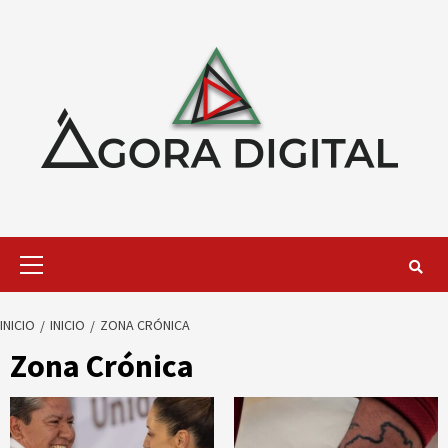
Saltar
al
contenido
Menú
primario
INICIO
INICIO
ZONA CRÓNICA
Zona Crónica