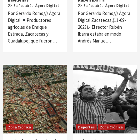
navideñas
Rubén Ibarra
3 años atrás
Ágora Digital
3 años atrás
Ágora Digital
Por Gerardo Romo/// Ágora
Por Gerardo Romo/// Ágora
Digital
Productores
Digital Zacatecas,(11-09-
agrícolas de Enrique
2023).- El rector Rubén
Estrada, Zacatecas y
Ibarra estaba en modo
Guadalupe, que fueron…
Andrés Manuel…
Zona Crónica
Deportes
Zona Crónica