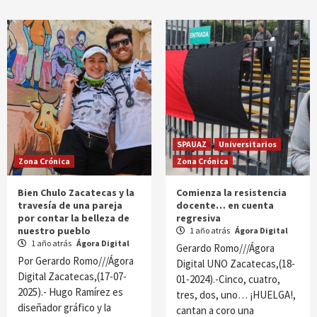
SPAUAZ
Universitarios
Zona Crónica
Zona Crónica
Bien Chulo Zacatecas y la
Comienza la resistencia
travesía de una pareja
docente… en cuenta
por contar la belleza de
regresiva
nuestro pueblo
1 año atrás
Ágora Digital
1 año atrás
Ágora Digital
Gerardo Romo///Ágora
Por Gerardo Romo///Ágora
Digital UNO Zacatecas,(18-
Digital Zacatecas,(17-07-
01-2024).-Cinco, cuatro,
2025).- Hugo Ramírez es
tres, dos, uno… ¡HUELGA!,
diseñador gráfico y la
cantan a coro una