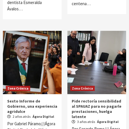
dentista Esmeralda
centena…
Ávalos…
Zona Crónica
Zona Crónica
Sexto Informe de
Pide rectoría sensibilidad
Gobierno, una experiencia
al SPAUAZ para no pagarle
agridulce
prestaciones, huelga
latente
2 años atrás
Ágora Digital
3 años atrás
Ágora Digital
Por Gabriel Páramo///Ágora
Por Gerardo Romo/// Ágora