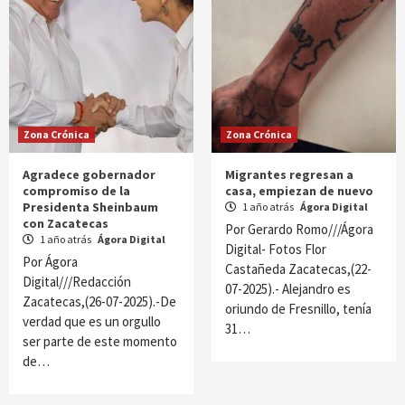
Zona Crónica
Zona Crónica
Agradece gobernador
Migrantes regresan a
compromiso de la
casa, empiezan de nuevo
Presidenta Sheinbaum
1 año atrás
Ágora Digital
con Zacatecas
Por Gerardo Romo///Ágora
1 año atrás
Ágora Digital
Digital- Fotos Flor
Por Ágora
Castañeda Zacatecas,(22-
Digital///Redacción
07-2025).- Alejandro es
Zacatecas,(26-07-2025).-De
oriundo de Fresnillo, tenía
verdad que es un orgullo
31…
ser parte de este momento
de…