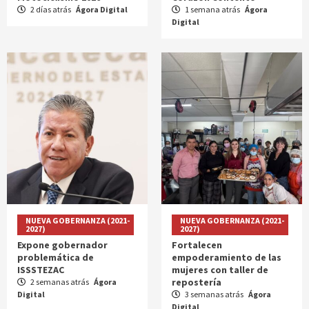
2 días atrás
Ágora Digital
1 semana atrás
Ágora
Digital
NUEVA GOBERNANZA (2021-
NUEVA GOBERNANZA (2021-
2027)
2027)
Expone gobernador
Fortalecen
problemática de
empoderamiento de las
ISSSTEZAC
mujeres con taller de
repostería
2 semanas atrás
Ágora
Digital
3 semanas atrás
Ágora
Digital