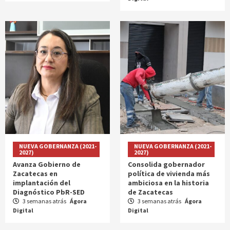
NUEVA GOBERNANZA (2021-
NUEVA GOBERNANZA (2021-
2027)
2027)
Avanza Gobierno de
Consolida gobernador
Zacatecas en
política de vivienda más
implantación del
ambiciosa en la historia
Diagnóstico PbR-SED
de Zacatecas
3 semanas atrás
Ágora
3 semanas atrás
Ágora
Digital
Digital