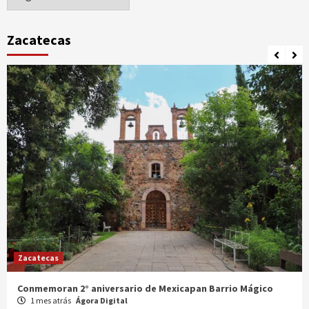
Zacatecas
Zacatecas
Celebran XX Cabalgata Toma de Zacatecas
1 mes atrás
Ágora Digital