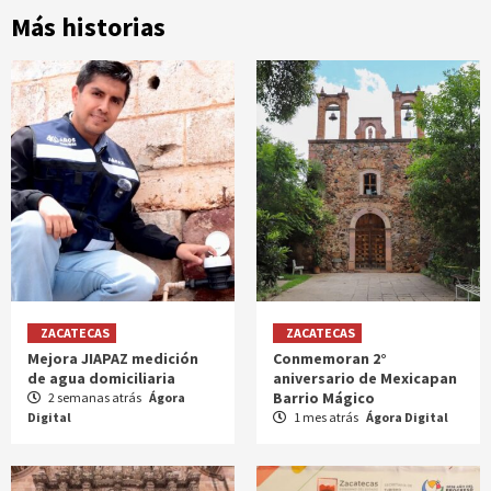
Más historias
ZACATECAS
ZACATECAS
Mejora JIAPAZ medición
Conmemoran 2°
de agua domiciliaria
aniversario de Mexicapan
Barrio Mágico
2 semanas atrás
Ágora
Digital
1 mes atrás
Ágora Digital