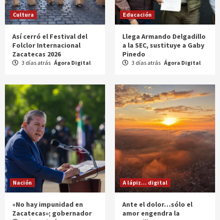
Cultura
Educación
Así cerró el Festival del
Llega Armando Delgadillo
Folclor Internacional
a la SEC, sustituye a Gaby
Zacatecas 2026
Pinedo
3 días atrás
Ágora Digital
3 días atrás
Ágora Digital
Nación
A lápiz... digital
«No hay impunidad en
Ante el dolor…sólo el
Zacatecas»; gobernador
amor engendra la