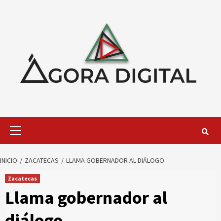
Saltar
al
contenido
Menú
primario
INICIO
ZACATECAS
LLAMA GOBERNADOR AL DIÁLOGO
Zacatecas
Llama gobernador al
diálogo