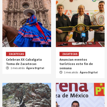
ZACATECAS
ZACATECAS
Celebran XX Cabalgata
Anuncian eventos
Toma de Zacatecas
turísticos este fin de
semana
1 mes atrás
Ágora Digital
1 mes atrás
Ágora Digital