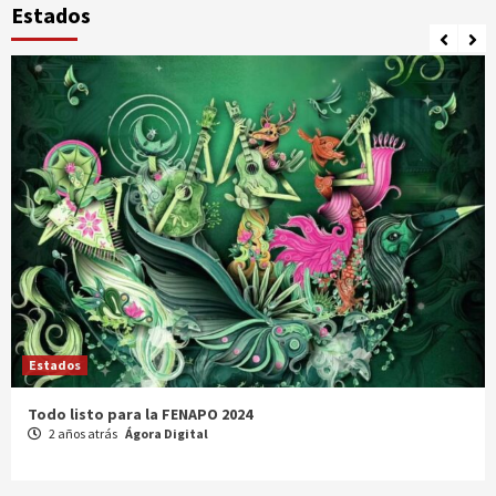
Estados
Estados
Comparte Cecytez estrategias para mejora académica en
Tamaulipas
3 años atrás
Ágora Digital