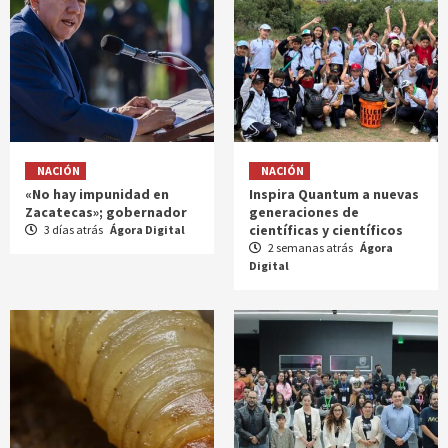
NACIÓN
NACIÓN
«No hay impunidad en
Inspira Quantum a nuevas
Zacatecas»; gobernador
generaciones de
científicas y científicos
3 días atrás
Ágora Digital
2 semanas atrás
Ágora
Digital