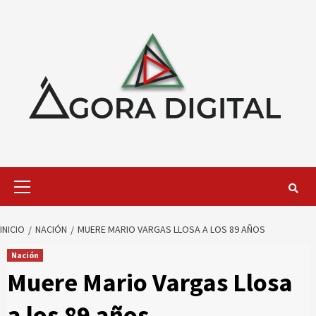
Saltar
al
contenido
Menú
primario
INICIO
NACIÓN
MUERE MARIO VARGAS LLOSA A LOS 89 AÑOS
Nación
Muere Mario Vargas Llosa
a los 89 años