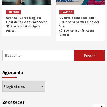
NACIÓN
NACIÓN
Avanza Fuerza Regia a
Cuenta Zacatecas con
final de la Copa Zacatecas
PrEP para prevención del
VIH
3 semanas atrás
Ágora
Digital
3 semanas atrás
Ágora
Digital
Buscar:
Agorando
Agorando
Zacatecas