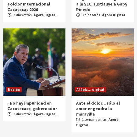
Folclor Internacional
a la SEC, sustituye a Gaby
Zacatecas 2026
Pinedo
3 días atrás
Ágora Digital
3 días atrás
Ágora Digital
Nación
A lápiz... digital
«No hay impunidad en
Ante el dolor…sólo el
Zacatecas»; gobernador
amor engendra la
maravilla
3 días atrás
Ágora Digital
1 semana atrás
Ágora
Digital