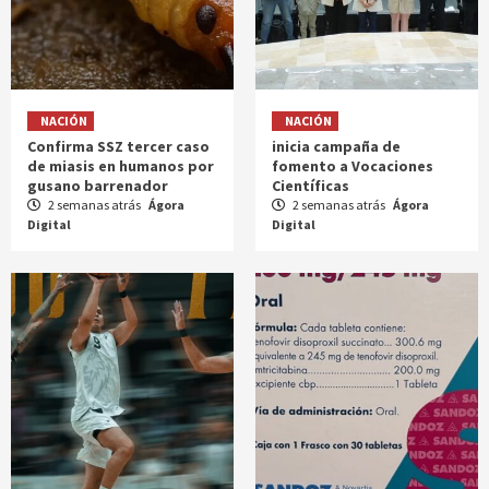
NACIÓN
NACIÓN
Confirma SSZ tercer caso
inicia campaña de
de miasis en humanos por
fomento a Vocaciones
gusano barrenador
Científicas
2 semanas atrás
Ágora
2 semanas atrás
Ágora
Digital
Digital