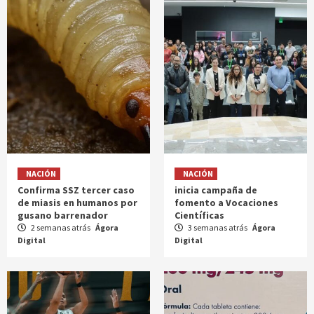
NACIÓN
NACIÓN
Confirma SSZ tercer caso
inicia campaña de
de miasis en humanos por
fomento a Vocaciones
gusano barrenador
Científicas
2 semanas atrás
Ágora
3 semanas atrás
Ágora
Digital
Digital