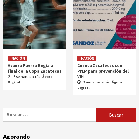
NACIÓN
NACIÓN
Avanza Fuerza Regia a
Cuenta Zacatecas con
final de la Copa Zacatecas
PrEP para prevención del
VIH
3 semanas atrás
Ágora
Digital
3 semanas atrás
Ágora
Digital
Buscar:
Agorando