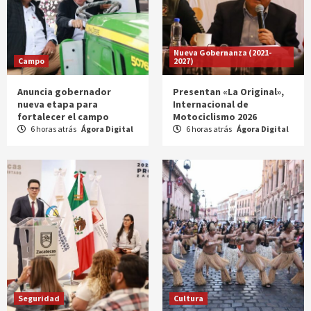
Nueva Gobernanza (2021-
Campo
2027)
Anuncia gobernador
Presentan «La Original»,
nueva etapa para
Internacional de
fortalecer el campo
Motociclismo 2026
6 horas atrás
Ágora Digital
6 horas atrás
Ágora Digital
Seguridad
Cultura