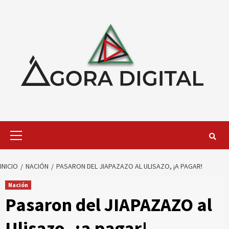
Saltar
al
contenido
Menú
primario
INICIO
NACIÓN
PASARON DEL JIAPAZAZO AL ULISAZO, ¡A PAGAR!
Nación
Pasaron del JIAPAZAZO al
Ulisazo, ¡a pagar!