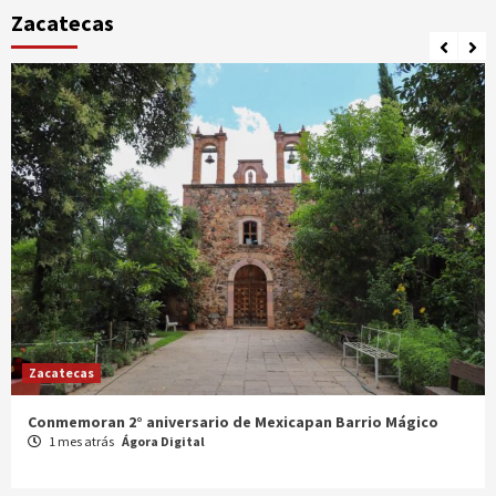
Zacatecas
Zacatecas
Celebran XX Cabalgata Toma de Zacatecas
1 mes atrás
Ágora Digital