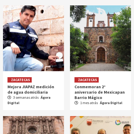
ZACATECAS
ZACATECAS
Mejora JIAPAZ medición
Conmemoran 2°
de agua domiciliaria
aniversario de Mexicapan
Barrio Mágico
3 semanas atrás
Ágora
Digital
1 mes atrás
Ágora Digital