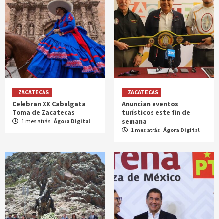
ZACATECAS
ZACATECAS
Celebran XX Cabalgata
Anuncian eventos
Toma de Zacatecas
turísticos este fin de
semana
1 mes atrás
Ágora Digital
1 mes atrás
Ágora Digital