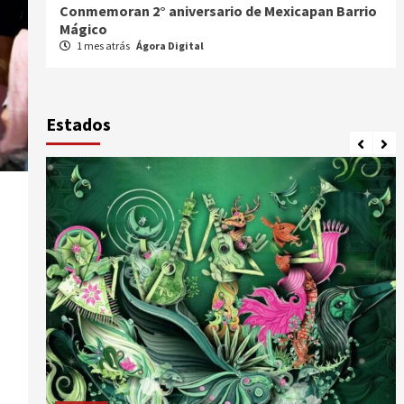
io
Celebran XX Cabalgata Toma de Zacatecas
1 mes atrás
Ágora Digital
Estados