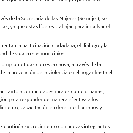
Estados
che
Todo listo para la FENAPO 2024
vés de la Secretaría de las Mujeres (Semujer), se
2 años atrás
Ágora Digital
as, ya que estas líderes trabajan para impulsar el
ntan la participación ciudadana, el diálogo y la
dad de vida en sus municipios.
 comprometidas con esta causa, a través de la
la prevención de la violencia en el hogar hasta el
gan tanto a comunidades rurales como urbanas,
gión para responder de manera efectiva a los
dimiento, capacitación en derechos humanos y
z continúa su crecimiento con nuevas integrantes