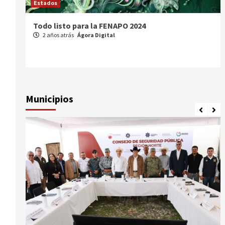
Estados
Comparte Cecytez estrategias para mejora
académica en Tamaulipas
3 años atrás
Ágora Digital
Municipios