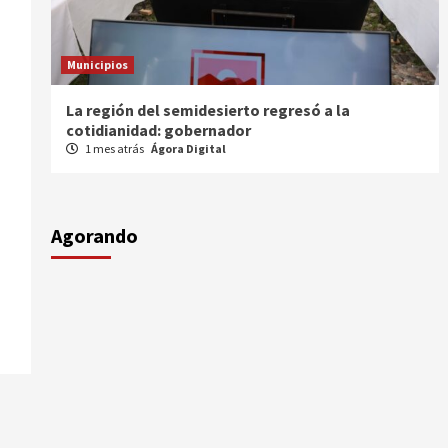
Municipios
Entrega gobernador a productores 100 mdp en
semilla
1 mes atrás
Ágora Digital
Agorando