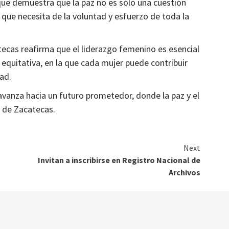
 que demuestra que la paz no es sólo una cuestión
que necesita de la voluntad y esfuerzo de toda la
Municipios
tecas reafirma que el liderazgo femenino es esencial
sistema
La región del semidesierto regresó a la
 equitativa, en la que cada mujer puede contribuir
dina
cotidianidad: gobernador
ad.
1 mes atrás
Ágora Digital
 avanza hacia un futuro prometedor, donde la paz y el
n de Zacatecas.
Next
Invitan a inscribirse en Registro Nacional de
Archivos