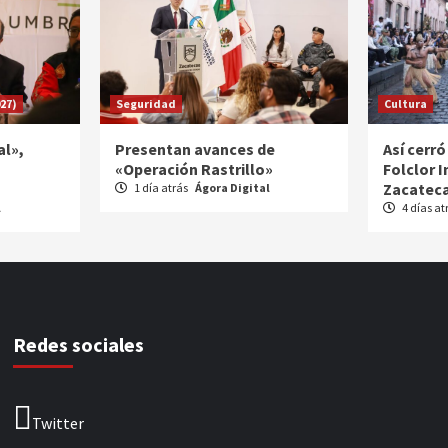
27)
Seguridad
Cultura
al»,
Presentan avances de
Así cerró
«Operación Rastrillo»
Folclor 
Zacateca
1 día atrás
Ágora Digital
l
4 días at
Redes sociales
Twitter