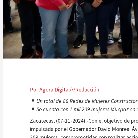
Cuna Plácido
Mejora JIAPAZ medición de agua domicilia
3 semanas atrás
Ágora Digital
Por Ágora Digital///Redacción
Un total de 86 Redes de Mujeres Constructora
Se cuenta con 1 mil 209 mujeres Mucpaz en el
Zacatecas, (07-11-2024).-Con el objetivo de pr
impulsada por el Gobernador David Monreal Ávil
209 mujeres, comprometidas con realizar accion