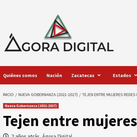
Saltar
al
contenido
Quiénes somos
Nación
Zacatecas
Estados
INICIO
NUEVA GOBERNANZA (2021-2027)
TEJEN ENTRE MUJERES REDES 
Nueva Gobernanza (2021-2027)
Tejen entre mujeres
2 años atrás
Ágora Digital