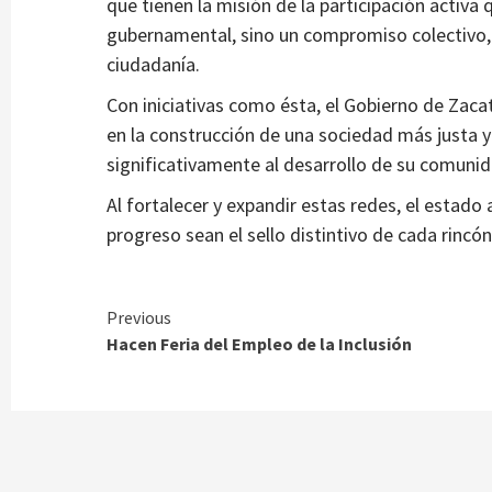
que tienen la misión de la participación activa
gubernamental, sino un compromiso colectivo, 
ciudadanía.
Municipios
Con iniciativas como ésta, el Gobierno de Zaca
de Villanueva
Inaugura gobernador tramo carretero y 
en la construcción de una sociedad más justa y
de agua potable en San Isidro, Genaro Co
significativamente al desarrollo de su comunid
2 semanas atrás
Ágora Digital
Al fortalecer y expandir estas redes, el estado
progreso sean el sello distintivo de cada rincó
Continue
Previous
Hacen Feria del Empleo de la Inclusión
Reading