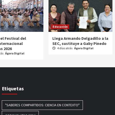
Educación
 el Festival del
Llega Armando Delgadillo a la
Internacional
SEC, sustituye a Gaby Pinedo
s 2026
4 días atrás
Ágora Digital
rás
Ágora Digital
Etiquetas
"SABERES COMPARTIDOS: CIENCIA EN CONTEXTO"