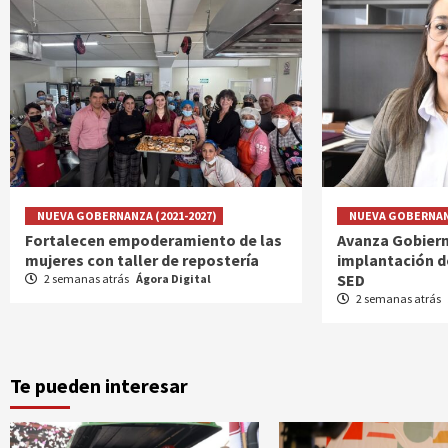
NUEVA GOBERNANZA (2021-2027)
NUEVA GOBERNANZ
Fortalecen empoderamiento de las
Avanza Gobiern
mujeres con taller de repostería
implantación d
SED
2 semanas atrás
Ágora Digital
2 semanas atrás
Te pueden interesar