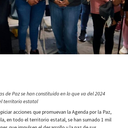
ria
Conmemoran 2° aniversario de Mexicapan Barr
Mágico
1 mes atrás
Ágora Digital
s de Paz se han constituido en lo que va del 2024
 territorio estatal
opiciar acciones que promuevan la Agenda por la Paz,
a, en todo el territorio estatal, se han sumado 1 mil
es que impulsen el desarrollo y la paz de sus