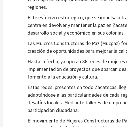
Estados
regiones.
 salud»,
Consolidarán Tren Maya con Plan Campe
Este esfuerzo estratégico, que se impulsa a tra
re por
2 años atrás
Ágora Digital
centra en devolver y mantener la paz en Zacatec
desarrollo social y económico en sus colonias.
Las Mujeres Constructoras de Paz (Mucpaz) fome
creación de oportunidades para mejorar la cali
Hasta la fecha, ya operan 86 redes de mujeres
implementación de proyectos que abarcan desde 
fomento a la educación y cultura.
Estas redes, presentes en todo Zacatecas, lle
adaptándose a las particularidades de cada re
desafíos locales. Mediante talleres de empren
participación ciudadana.
El movimiento de Mujeres Constructoras de Pa