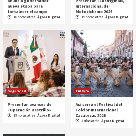
Anuncia gobernador
Presentan «La Original»,
nueva etapa para
Internacional de
fortalecer el campo
Motociclismo 2026
18 horas atrás
Ágora Digital
19 horas atrás
Ágora Digital
Seguridad
Cultura
Presentan avances de
Así cerró el Festival del
«Operación Rastrillo»
Folclor Internacional
Zacatecas 2026
19 horas atrás
Ágora Digital
4 días atrás
Ágora Digital