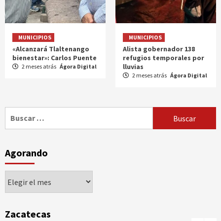
MUNICIPIOS
MUNICIPIOS
«Alcanzará Tlaltenango
Alista gobernador 138
bienestar»: Carlos Puente
refugios temporales por
lluvias
2 meses atrás
Ágora Digital
2 meses atrás
Ágora Digital
Buscar:
Agorando
Agorando
Zacatecas