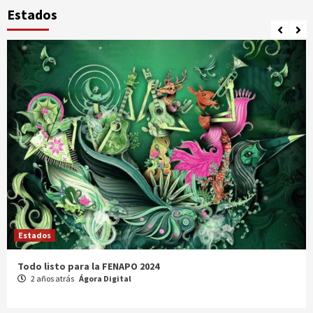
Estados
Estados
Comparte Cecytez estrategias para mejora académica en
Tamaulipas
3 años atrás
Ágora Digital