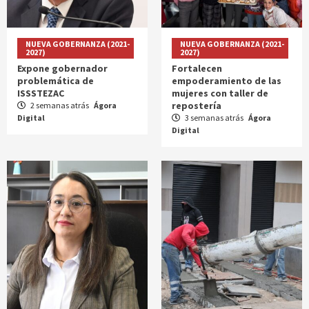
NUEVA GOBERNANZA (2021-
NUEVA GOBERNANZA (2021-
2027)
2027)
Expone gobernador
Fortalecen
problemática de
empoderamiento de las
ISSSTEZAC
mujeres con taller de
repostería
2 semanas atrás
Ágora
Digital
3 semanas atrás
Ágora
Digital