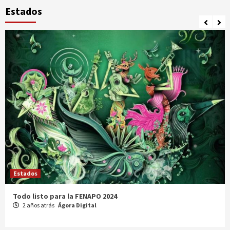
Estados
Estados
Comparte Cecytez estrategias para mejora académica en
Tamaulipas
3 años atrás
Ágora Digital