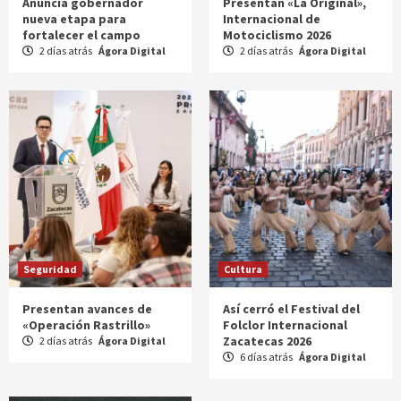
Anuncia gobernador
Presentan «La Original»,
nueva etapa para
Internacional de
fortalecer el campo
Motociclismo 2026
2 días atrás
Ágora Digital
2 días atrás
Ágora Digital
Seguridad
Cultura
Presentan avances de
Así cerró el Festival del
«Operación Rastrillo»
Folclor Internacional
Zacatecas 2026
2 días atrás
Ágora Digital
6 días atrás
Ágora Digital