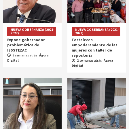
NUEVA GOBERNANZA (2021-
NUEVA GOBERNANZA (2021-
2027)
2027)
Expone gobernador
Fortalecen
problemática de
empoderamiento de las
ISSSTEZAC
mujeres con taller de
repostería
2 semanas atrás
Ágora
Digital
2 semanas atrás
Ágora
Digital