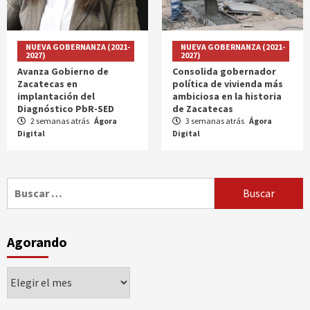
NUEVA GOBERNANZA (2021-
NUEVA GOBERNANZA (2021-
2027)
2027)
Avanza Gobierno de
Consolida gobernador
Zacatecas en
política de vivienda más
implantación del
ambiciosa en la historia
Diagnóstico PbR-SED
de Zacatecas
2 semanas atrás
Ágora
3 semanas atrás
Ágora
Digital
Digital
Buscar:
Agorando
Agorando