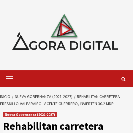
Saltar
al
contenido
Menú
primario
INICIO
NUEVA GOBERNANZA (2021-2027)
REHABILITAN CARRETERA
FRESNILLO-VALPARAÍSO–VICENTE GUERRERO, INVIERTEN 30.2 MDP
Nueva Gobernanza (2021-2027)
Rehabilitan carretera