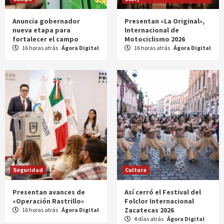
Anuncia gobernador
Presentan «La Original»,
nueva etapa para
Internacional de
fortalecer el campo
Motociclismo 2026
16 horas atrás
Ágora Digital
16 horas atrás
Ágora Digital
Seguridad
Cultura
Presentan avances de
Así cerró el Festival del
«Operación Rastrillo»
Folclor Internacional
Zacatecas 2026
16 horas atrás
Ágora Digital
4 días atrás
Ágora Digital