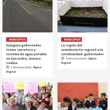
MUNICIPIOS
MUNICIPIOS
Inaugura gobernador
La región del
tramo carretero y
semidesierto regresó a la
sistema de agua potable
cotidianidad: gobernador
en San Isidro, Genaro
4 semanas atrás
Ágora
Codina
Digital
2 semanas atrás
Ágora
Digital