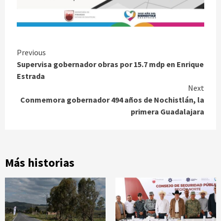
Continue
Previous
Supervisa gobernador obras por 15.7 mdp en Enrique
Reading
Estrada
Next
Conmemora gobernador 494 años de Nochistlán, la
primera Guadalajara
Más historias