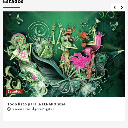
Estados
Estados
Comparte Cecytez estrategias para mejora académica en
Tamaulipas
3 años atrás
Ágora Digital