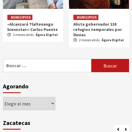
MUNICIPIOS
MUNICIPIOS
«Alcanzará Tlaltenango
Alista gobernador 138
bienestar»: Carlos Puente
refugios temporales por
lluvias
2 meses atrás
Ágora Digital
2 meses atrás
Ágora Digital
Buscar:
Agorando
Agorando
Zacatecas