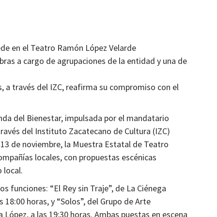
Estados
che
Todo listo para la FENAPO 2024
2 años atrás
Ágora Digital
sede en el Teatro Ramón López Velarde
bras a cargo de agrupaciones de la entidad y una de
 a través del IZC, reafirma su compromiso con el
nda del Bienestar, impulsada por el mandatario
través del Instituto Zacatecano de Cultura (IZC)
l 13 de noviembre, la Muestra Estatal de Teatro
ompañías locales, con propuestas escénicas
 local.
os funciones: “El Rey sin Traje”, de La Ciénega
s 18:00 horas, y “Solos”, del Grupo de Arte
na López, a las 19:30 horas. Ambas puestas en escena