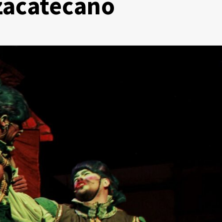
 zacatecano
Zacatecas