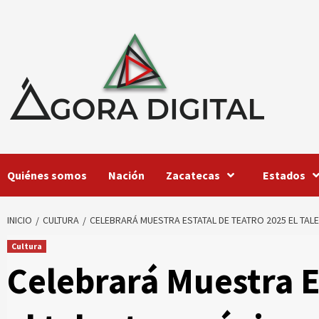
Saltar
al
contenido
Quiénes somos
Nación
Zacatecas
Estados
INICIO
CULTURA
CELEBRARÁ MUESTRA ESTATAL DE TEATRO 2025 EL TA
Cultura
Celebrará Muestra E