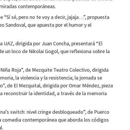
de miradas contemporáneas.
e “Sí sé, pero no te voy a decir, jajaja…”, propuesta
Municipios
deo Sandoval, que apuesta por el humor y el
sistema
La región del semidesierto regresó a la
dina
cotidianidad: gobernador
a UAZ, dirigida por Juan Concha, presentará “El
4 semanas atrás
Ágora Digital
de un loco de Nikolai Gogol, que reflexiona sobre la
“Niña Roja”, de Mezquite Teatro Colectivo, dirigida
oria, la violencia y la resistencia; la jornada se
”, de El Mezquital, dirigida por Omar Méndez, pieza
ra reconstruir la identidad, a través de la memoria
ina’s switch: nivel cringe desbloqueado”, de Puerco
na comedia contemporánea que aborda los códigos
l.