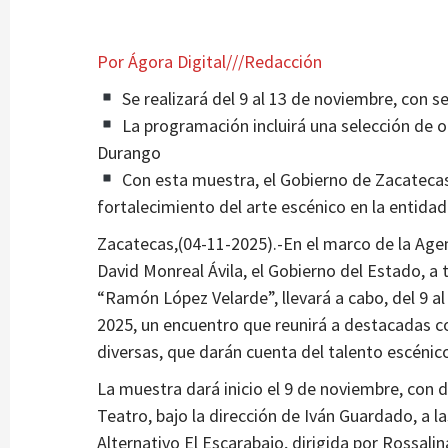
Estados
 salud»,
Consolidarán Tren Maya con Plan Campe
Por Ágora Digital///Redacción
re por
2 años atrás
Ágora Digital
Se realizará del 9 al 13 de noviembre, con 
La programación incluirá una selección de o
Durango
Con esta muestra, el Gobierno de Zacatecas,
fortalecimiento del arte escénico en la entidad
Zacatecas,(04-11-2025).-En el marco de la Age
David Monreal Ávila, el Gobierno del Estado, a 
“Ramón López Velarde”, llevará a cabo, del 9 a
2025, un encuentro que reunirá a destacadas c
diversas, que darán cuenta del talento escénico
La muestra dará inicio el 9 de noviembre, con d
Teatro, bajo la dirección de Iván Guardado, a la
Alternativo El Escarabajo, dirigida por Rossali