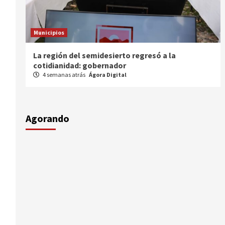
Municipios
Entrega gobernador a productores 100 mdp en
semilla
1 mes atrás
Ágora Digital
Agorando