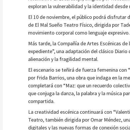
exploran la vulnerabilidad y la identidad des
El 10 de noviembre, el público podrá disfrutar d
Municipios
de El Mal Sueño Teatro Físico, dirigida por Ta
de Villanueva
Inaugura gobernador tramo carretero y 
movimiento corporal como lenguaje expresivo.
de agua potable en San Isidro, Genaro Co
Más tarde, la Compañía de Artes Escénicas de l
2 semanas atrás
Ágora Digital
expediente”, una adaptación del clásico Diario 
alienación y la fragilidad mental.
El escenario se teñirá de fuerza femenina con 
por Frida Barrios, una obra que indaga en la mem
completará con “Maz: que un recuerdo colectivo
que conjuga la danza, la palabra y la música pa
compartida.
La creatividad escénica continuará con “Valent
Teatro, también dirigida por Omar Méndez, u
digitales y las nuevas formas de conexión socia