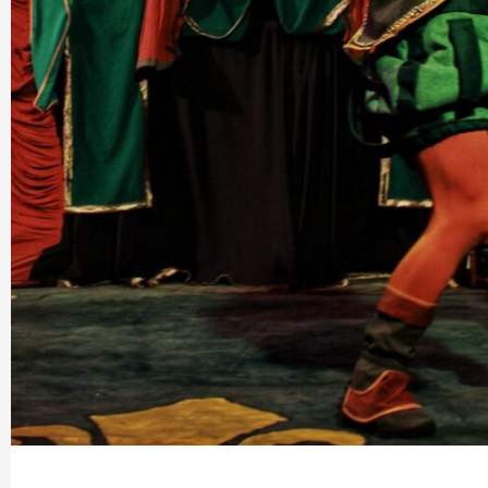
Cuna Plácido
Mejora JIAPAZ medición de agua domicilia
2 semanas atrás
Ágora Digital