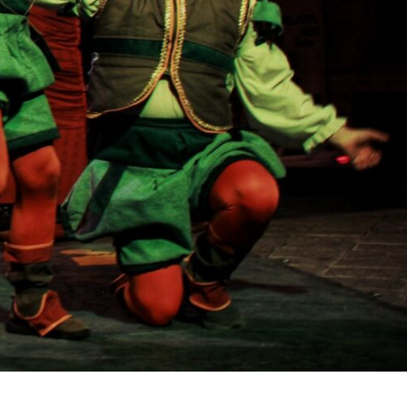
ria
Conmemoran 2° aniversario de Mexicapan Barr
Mágico
1 mes atrás
Ágora Digital