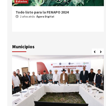
Estados
Comparte Cecytez estrategias para mejora
académica en Tamaulipas
3 años atrás
Ágora Digital
Municipios