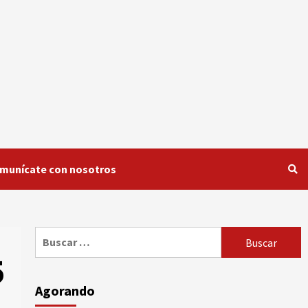
munícate con nosotros
Buscar:
5
Agorando