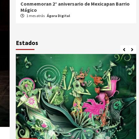
io
Celebran XX Cabalgata Toma de Zacatecas
1 mes atrás
Ágora Digital
Estados