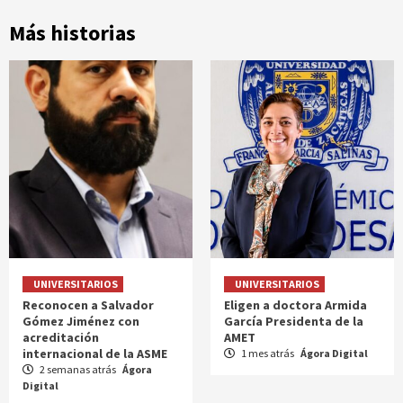
Más historias
UNIVERSITARIOS
UNIVERSITARIOS
Reconocen a Salvador
Eligen a doctora Armida
Gómez Jiménez con
García Presidenta de la
acreditación
AMET
internacional de la ASME
1 mes atrás
Ágora Digital
2 semanas atrás
Ágora
Digital