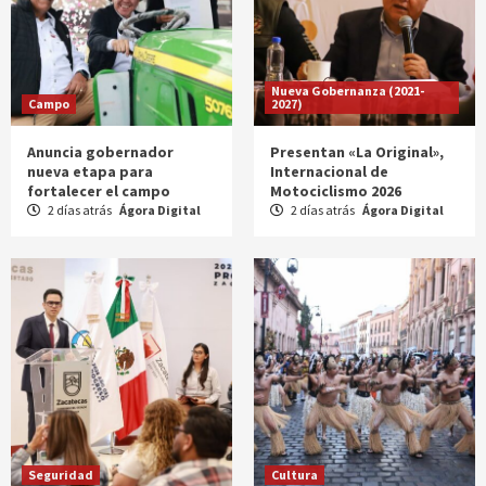
Nueva Gobernanza (2021-
Campo
2027)
Anuncia gobernador
Presentan «La Original»,
nueva etapa para
Internacional de
fortalecer el campo
Motociclismo 2026
2 días atrás
Ágora Digital
2 días atrás
Ágora Digital
Seguridad
Cultura