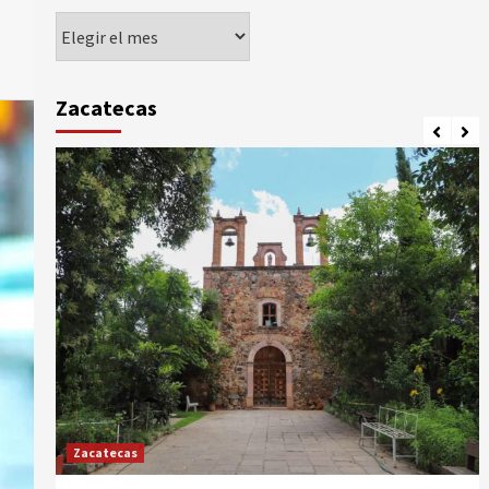
Agorando
Zacatecas
Zacatecas