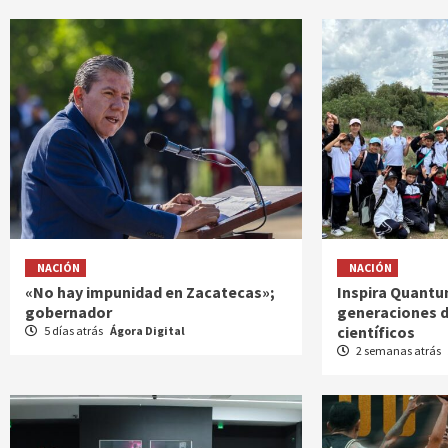
NACIÓN
NACIÓN
«No hay impunidad en Zacatecas»;
Inspira Quantu
gobernador
generaciones de
científicos
5 días atrás
Ágora Digital
2 semanas atrás