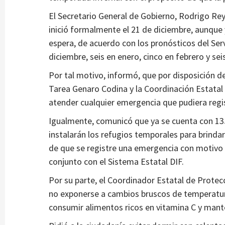
Estados
El Secretario General de Gobierno, Rodrigo Re
personal de salud»,
Consolidarán Tren Maya con 
inició formalmente el 21 de diciembre, aunque 
e de su padre por
2 años atrás
Ágora Digital
espera, de acuerdo con los pronósticos del Ser
diciembre, seis en enero, cinco en febrero y se
Por tal motivo, informó, que por disposición d
Tarea Genaro Codina y la Coordinación Estatal 
atender cualquier emergencia que pudiera regi
Igualmente, comunicó que ya se cuenta con 135
instalarán los refugios temporales para brindar
de que se registre una emergencia con motivo d
conjunto con el Sistema Estatal DIF.
Por su parte, el Coordinador Estatal de Protecc
no exponerse a cambios bruscos de temperatura,
consumir alimentos ricos en vitamina C y mant