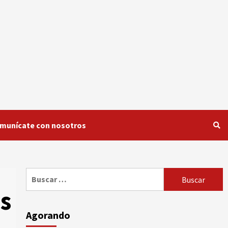
munícate con nosotros
Buscar:
s
Agorando