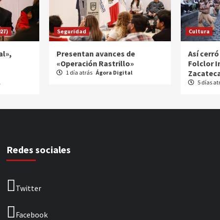
27)
Seguridad
Cultura
al»,
Presentan avances de
Así cerró
«Operación Rastrillo»
Folclor 
Zacateca
1 día atrás
Ágora Digital
l
5 días at
Redes sociales
Twitter
Facebook