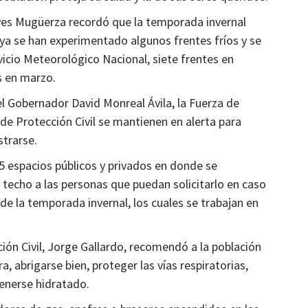
Estados
yes Mugüerza recordó que la temporada invernal
Plan Campeche
Todo listo para la FENAPO 2024
ya se han experimentado algunos frentes fríos y se
2 años atrás
Ágora Digital
vicio Meteorológico Nacional, siete frentes en
is en marzo.
el Gobernador David Monreal Ávila, la Fuerza de
de Protección Civil se mantienen en alerta para
strarse.
 espacios públicos y privados en donde se
 techo a las personas que puedan solicitarlo en caso
e la temporada invernal, los cuales se trabajan en
ión Civil, Jorge Gallardo, recomendó a la población
 abrigarse bien, proteger las vías respiratorias,
enerse hidratado.