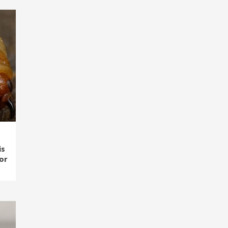
is
or