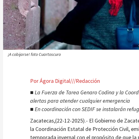
e Casa Cuna Plácido
Mejora JIAPAZ medición de agua d
Alas”
3 semanas atrás
Ágora Digital
¡A cobijarse! foto Cuartoscuro
Por Ágora Digital///Redacción
■
La Fuerza de Tarea Genaro Codina y la Coordi
alertas para atender cualquier emergencia
■ En coordinación con SEDIF se instalarán refug
Zacatecas,(22-12-2025).- El Gobierno de Zacate
la Coordinación Estatal de Protección Civil, e
temporada invernal con el propósito de que la p