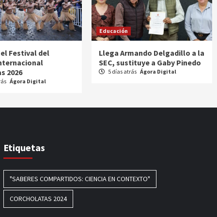
Educación
 el Festival del
Llega Armando Delgadillo a la
Internacional
SEC, sustituye a Gaby Pinedo
s 2026
5 días atrás
Ágora Digital
rás
Ágora Digital
Etiquetas
"SABERES COMPARTIDOS: CIENCIA EN CONTEXTO"
CORCHOLATAS 2024