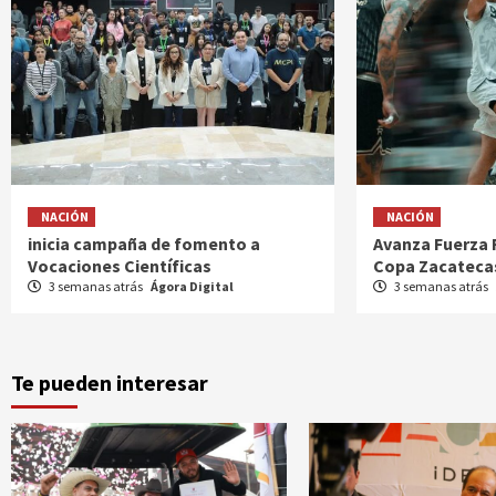
NACIÓN
NACIÓN
inicia campaña de fomento a
Avanza Fuerza R
Vocaciones Científicas
Copa Zacateca
3 semanas atrás
Ágora Digital
3 semanas atrás
Te pueden interesar