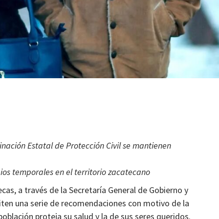
omiciliaria
Conmemoran 2° aniversario de Mexicap
Mágico
1 mes atrás
Ágora Digital
nación Estatal de Protección Civil se mantienen
ios temporales en el territorio zacatecano
cas, a través de la Secretaría General de Gobierno y
miten una serie de recomendaciones con motivo de la
oblación proteja su salud y la de sus seres queridos.