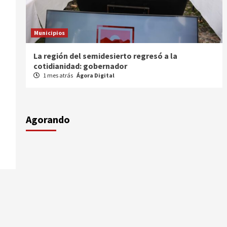
Municipios
esó a la
Entrega gobernador a productores 1
semilla
1 mes atrás
Ágora Digital
Agorando