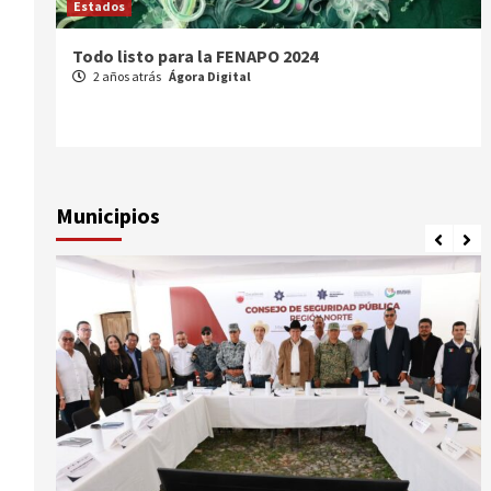
Estados
Comparte Cecytez estrategias para mejo
académica en Tamaulipas
3 años atrás
Ágora Digital
Municipios