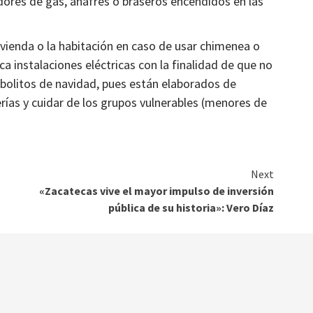
adores de gas, anafres o braseros encendidos en las
ivienda o la habitación en caso de usar chimenea o
Municipios
a instalaciones eléctricas con la finalidad de que no
o carretero y sistema
La región del semidesierto regr
rbolitos de navidad, pues están elaborados de
idro, Genaro Codina
cotidianidad: gobernador
rías y cuidar de los grupos vulnerables (menores de
1 mes atrás
Ágora Digital
Next
«Zacatecas vive el mayor impulso de inversión
pública de su historia»: Vero Díaz