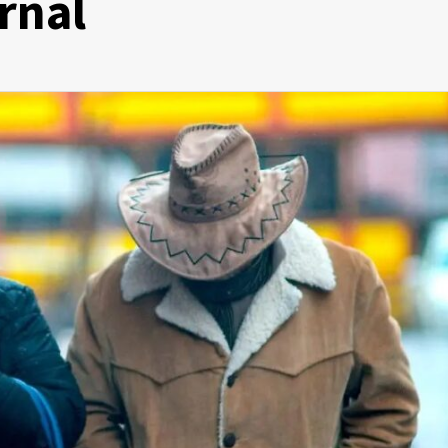
rnal
Zacatecas