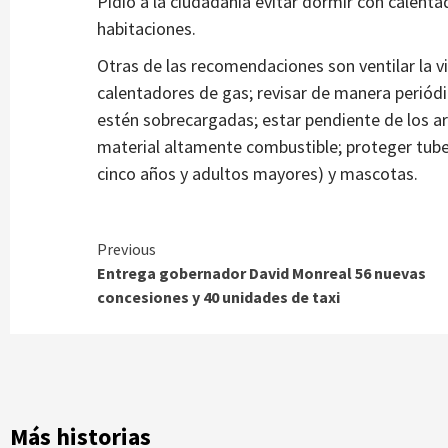
Pidió a la ciudadanía evitar dormir con calent
habitaciones.
Otras de las recomendaciones son ventilar la v
Municipios
calentadores de gas; revisar de manera periódic
Estatal calles de Villanueva
Inaugura gobernador tram
estén sobrecargadas; estar pendiente de los a
de agua potable en San Is
ital
material altamente combustible; proteger tube
2 semanas atrás
Ágora Digital
cinco años y adultos mayores) y mascotas.
Continue
Previous
Entrega gobernador David Monreal 56 nuevas
Reading
concesiones y 40 unidades de taxi
Más historias