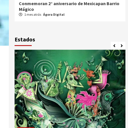
an Barrio
Celebran XX Cabalgata Toma de Zacatecas
1 mes atrás
Ágora Digital
Estados