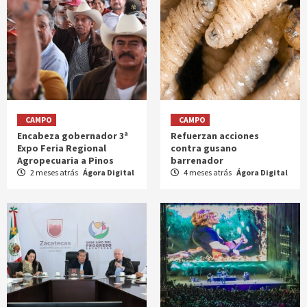
CAMPO
CAMPO
Encabeza gobernador 3ª
Refuerzan acciones
Expo Feria Regional
contra gusano
Agropecuaria a Pinos
barrenador
2 meses atrás
Ágora Digital
4 meses atrás
Ágora Digital