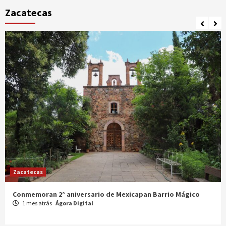
Zacatecas
Zacatecas
Celebran XX Cabalgata Toma de Zacatecas
1 mes atrás
Ágora Digital