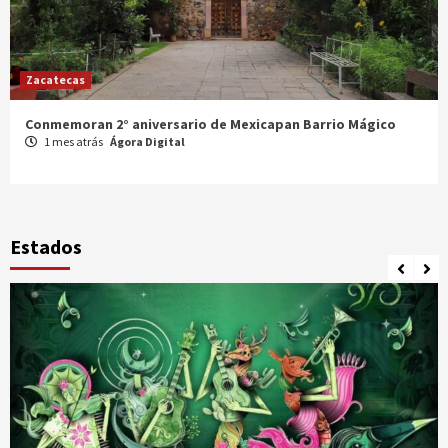
Zacatecas
Celebran XX Cabalgata Toma de Zacatecas
1 mes atrás
Ágora Digital
Estados