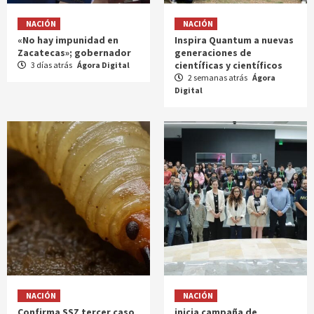
NACIÓN
NACIÓN
«No hay impunidad en
Inspira Quantum a nuevas
Zacatecas»; gobernador
generaciones de
científicas y científicos
3 días atrás
Ágora Digital
2 semanas atrás
Ágora
Digital
NACIÓN
NACIÓN
Confirma SSZ tercer caso
inicia campaña de