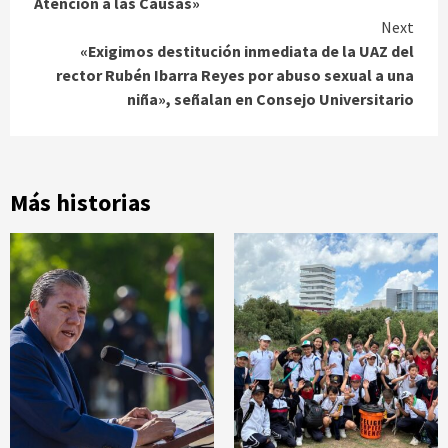
Reading
Atención a las Causas»
Next
«Exigimos destitución inmediata de la UAZ del
rector Rubén Ibarra Reyes por abuso sexual a una
niña», señalan en Consejo Universitario
Más historias