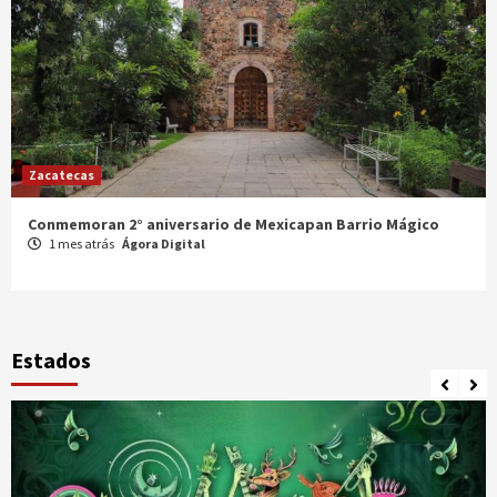
Zacatecas
Celebran XX Cabalgata Toma de Zacatecas
1 mes atrás
Ágora Digital
Estados