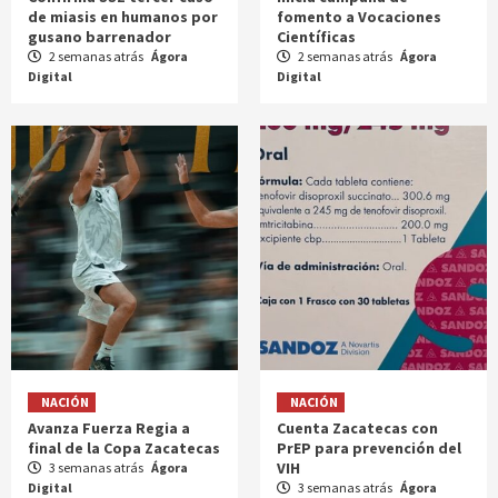
de miasis en humanos por
fomento a Vocaciones
gusano barrenador
Científicas
2 semanas atrás
Ágora
2 semanas atrás
Ágora
Digital
Digital
NACIÓN
NACIÓN
Avanza Fuerza Regia a
Cuenta Zacatecas con
final de la Copa Zacatecas
PrEP para prevención del
VIH
3 semanas atrás
Ágora
Digital
3 semanas atrás
Ágora