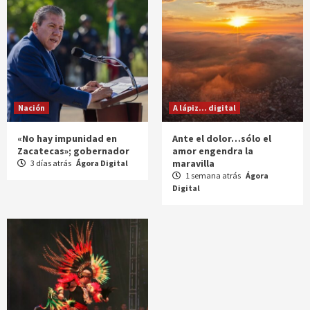
Nación
A lápiz... digital
«No hay impunidad en
Ante el dolor…sólo el
Zacatecas»; gobernador
amor engendra la
maravilla
3 días atrás
Ágora Digital
1 semana atrás
Ágora
Digital