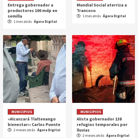
Entrega gobernador a
Mundial Social aterriza a
productores 100 mdp en
Trancoso
semilla
1 mes atrás
Ágora Digital
1 mes atrás
Ágora Digital
MUNICIPIOS
MUNICIPIOS
«Alcanzará Tlaltenango
Alista gobernador 138
bienestar»: Carlos Puente
refugios temporales por
lluvias
2 meses atrás
Ágora Digital
2 meses atrás
Ágora Digital