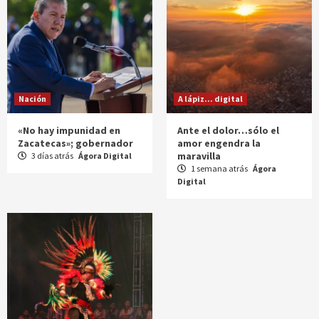
Nación
A lápiz... digital
«No hay impunidad en
Ante el dolor…sólo el
Zacatecas»; gobernador
amor engendra la
maravilla
3 días atrás
Ágora Digital
1 semana atrás
Ágora
Digital