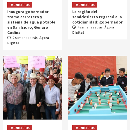
MUNICIPIOS
MUNICIPIOS
Inaugura gobernador
La región del
tramo carretero y
semidesierto regresó a la
sistema de agua potable
cotidianidad: gobernador
en San Isidro, Genaro
4 semanas atrás
Ágora
Codina
Digital
2 semanas atrás
Ágora
Digital
MUNICIPIOS
MUNICIPIOS