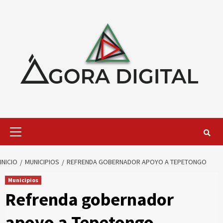
Saltar
al
contenido
Menú
primario
INICIO
MUNICIPIOS
REFRENDA GOBERNADOR APOYO A TEPETONGO
Municipios
Refrenda gobernador
apoyo a Tepetongo