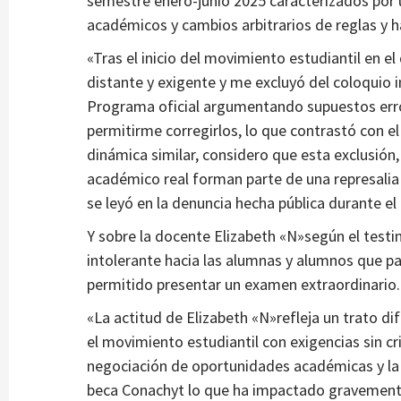
semestre enero-junio 2025 caracterizados por un
académicos y cambios arbitrarios de reglas y
«Tras el inicio del movimiento estudiantil en e
distante y exigente y me excluyó del coloquio 
Programa oficial argumentando supuestos error
permitirme corregirlos, lo que contrastó con el
dinámica similar, considero que esta exclusión
académico real forman parte de una represalia 
se leyó en la denuncia hecha pública durante el 
Y sobre la docente Elizabeth «N»según el test
intolerante hacia las alumnas y alumnos que pa
permitido presentar un examen extraordinario.
«La actitud de Elizabeth «N»refleja un trato di
el movimiento estudiantil con exigencias sin cri
negociación de oportunidades académicas y la 
beca Conachyt lo que ha impactado gravemente