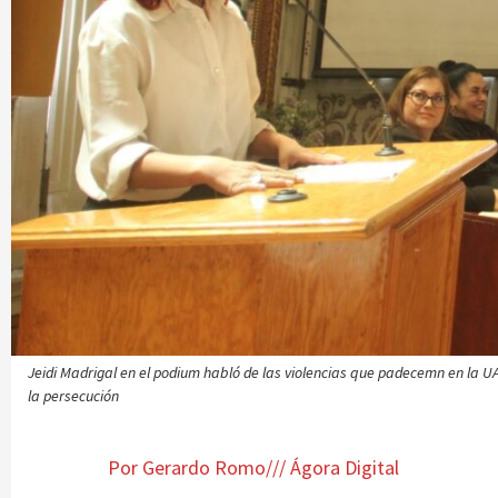
Cuna Plácido
Mejora JIAPAZ medición de agua domicilia
2 semanas atrás
Ágora Digital
Jeidi Madrigal en el podium habló de las violencias que padecemn en la U
la persecución
Por Gerardo Romo/// Ágora Digital