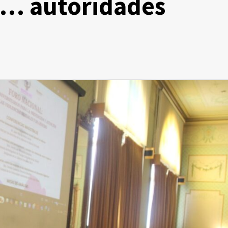
AZ… autoridades
Zacatecas