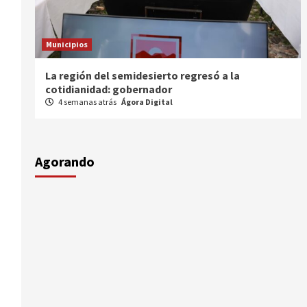
Municipios
Entrega gobernador a productores 100 mdp en
semilla
1 mes atrás
Ágora Digital
Agorando