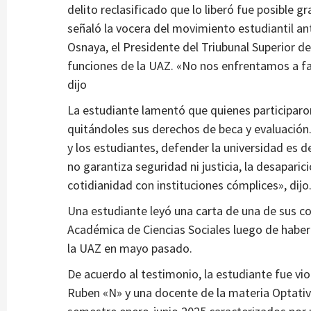
delito reclasificado que lo liberó fue posible g
señaló la vocera del movimiento estudiantil an
Osnaya, el Presidente del Triubunal Superior de 
Municipios
funciones de la UAZ. «No nos enfrentamos a fal
de Villanueva
Inaugura gobernador tramo carretero y 
dijo
de agua potable en San Isidro, Genaro Co
2 semanas atrás
Ágora Digital
La estudiante lamentó que quienes participaron
quitándoles sus derechos de beca y evaluación. 
y los estudiantes, defender la universidad es d
no garantiza seguridad ni justicia, la desaparic
cotidianidad con instituciones cómplices», dijo
Una estudiante leyó una carta de una de sus c
Académica de Ciencias Sociales luego de haber
la UAZ en mayo pasado.
De acuerdo al testimonio, la estudiante fue vi
Ruben «N» y una docente de la materia Optativ