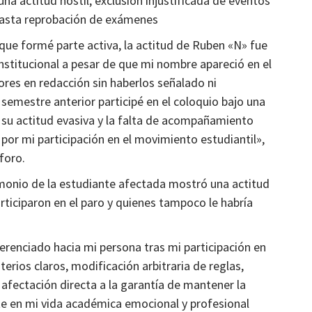
a actitud hostil, exclusión injustificada de eventos
 hasta reprobación de exámenes
l que formé parte activa, la actitud de Ruben «N» fue
institucional a pesar de que mi nombre apareció en el
es en redacción sin haberlos señalado ni
 semestre anterior participé en el coloquio bajo una
, su actitud evasiva y la falta de acompañamiento
por mi participación en el movimiento estudiantil»,
foro.
imonio de la estudiante afectada mostró una actitud
rticiparon en el paro y quienes tampoco le habría
ferenciado hacia mi persona tras mi participación en
terios claros, modificación arbitraria de reglas,
afectación directa a la garantía de mantener la
 en mi vida académica emocional y profesional