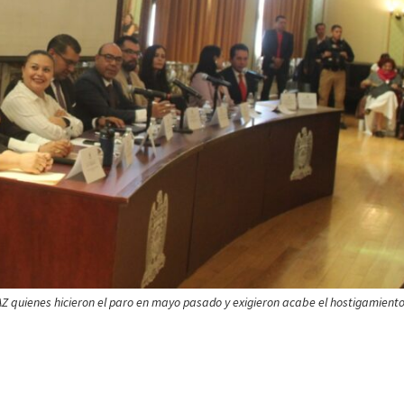
ria
Conmemoran 2° aniversario de Mexicapan Barr
Mágico
1 mes atrás
Ágora Digital
AZ quienes hicieron el paro en mayo pasado y exigieron acabe el hostigamiento