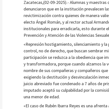
Zacatecas,(02-09-2025).- Alumnas y maestras 
Estados
denunciaron que en la institución prevalecen las
 salud»,
Consolidarán Tren Maya con Plan Campe
revictimización contra quienes de manera valien
re por
2 años atrás
Ágora Digital
electo Ángel Román, y al rector actual Armand
institucionales para erradicarla, esto durante e
Prevención y Atención de las Violencias Sexual
«Represión hostigamiento, silenciamiento y la
control, no de derecho, que buscan sembrar mi
participación se reduzca a la obediencia que i
y transformadora, porque cuando alzamos la vo
nombre de sus compañeras y compañeros que de
exigiendo la destitución y desvinculación inmed
juicio abreviado fue condenado a 7 años de pri
imputado aceptó su culpabilidad por la comisi
una menor de edad.
«El caso de Rubén Ibarra Reyes es una afrenta a 