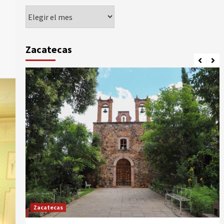
Agorando
Zacatecas
Zacatecas