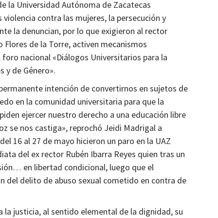
de la Universidad Autónoma de Zacatecas
Estados
 violencia contra las mujeres, la persecución y
che
Todo listo para la FENAPO 2024
te la denuncian, por lo que exigieron al rector
2 años atrás
Ágora Digital
o Flores de la Torre, activen mecanismos
l foro nacional «Diálogos Universitarios para la
es y de Género».
 permanente intención de convertirnos en sujetos de
edo en la comunidad universitaria para que la
mpiden ejercer nuestro derecho a una educación libre
z se nos castiga», reprochó Jeidi Madrigal a
l 16 al 27 de mayo hicieron un paro en la UAZ
iata del ex rector Rubén Ibarra Reyes quien tras un
sión… en libertad condicional, luego que el
ón del delito de abuso sexual cometido en contra de
la justicia, al sentido elemental de la dignidad, su