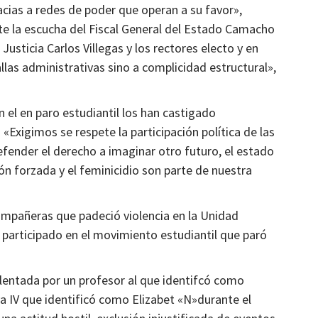
racias a redes de poder que operan a su favor»,
te la escucha del Fiscal General del Estado Camacho
Justicia Carlos Villegas y los rectores electo y en
Municipios
las administrativas sino a complicidad estructural»,
sistema
La región del semidesierto regresó a la
dina
cotidianidad: gobernador
4 semanas atrás
Ágora Digital
 el en paro estudiantil los han castigado
«Exigimos se respete la participación política de las
efender el derecho a imaginar otro futuro, el estado
ión forzada y el feminicidio son parte de nuestra
.
ompañeras que padeció violencia en la Unidad
 participado en el movimiento estudiantil que paró
olentada por un profesor al que identifcó como
a IV que identificó como Elizabet «N»durante el