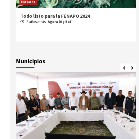
Estados
Comparte Cecytez estrategias para mejora
académica en Tamaulipas
3 años atrás
Ágora Digital
Municipios