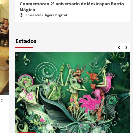
io
Celebran XX Cabalgata Toma de Zacatecas
1 mes atrás
Ágora Digital
Estados
 y