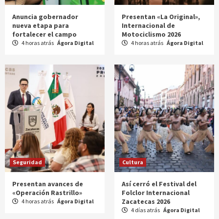
Anuncia gobernador
Presentan «La Original»,
nueva etapa para
Internacional de
fortalecer el campo
Motociclismo 2026
4 horas atrás
Ágora Digital
4 horas atrás
Ágora Digital
Seguridad
Cultura
Presentan avances de
Así cerró el Festival del
«Operación Rastrillo»
Folclor Internacional
Zacatecas 2026
4 horas atrás
Ágora Digital
4 días atrás
Ágora Digital