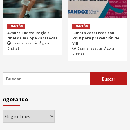
NACIÓN
NACIÓN
Avanza Fuerza Regia a
Cuenta Zacatecas con
final de la Copa Zacatecas
PrEP para prevención del
VIH
3 semanas atrás
Ágora
Digital
3 semanas atrás
Ágora
Digital
Buscar:
Agorando
Agorando