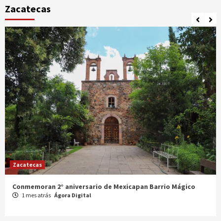
Zacatecas
Zacatecas
Celebran XX Cabalgata Toma de Zacatecas
1 mes atrás
Ágora Digital