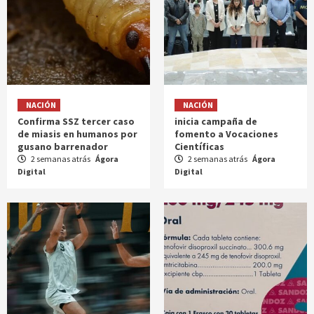
NACIÓN
NACIÓN
Confirma SSZ tercer caso
inicia campaña de
de miasis en humanos por
fomento a Vocaciones
gusano barrenador
Científicas
2 semanas atrás
Ágora
2 semanas atrás
Ágora
Digital
Digital