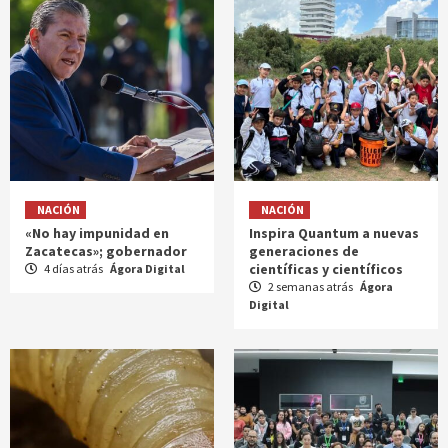
NACIÓN
NACIÓN
«No hay impunidad en
Inspira Quantum a nuevas
Zacatecas»; gobernador
generaciones de
científicas y científicos
4 días atrás
Ágora Digital
2 semanas atrás
Ágora
Digital