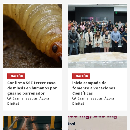
NACIÓN
NACIÓN
Confirma SSZ tercer caso
inicia campaña de
de miasis en humanos por
fomento a Vocaciones
gusano barrenador
Científicas
2 semanas atrás
Ágora
2 semanas atrás
Ágora
Digital
Digital