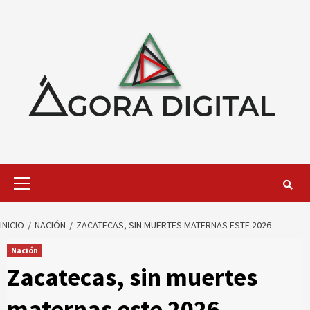
Saltar
al
contenido
Menú
primario
INICIO
NACIÓN
ZACATECAS, SIN MUERTES MATERNAS ESTE 2026
Nación
Zacatecas, sin muertes
maternas este 2026