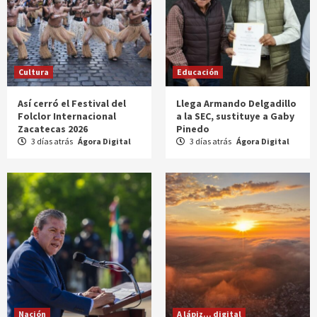
Cultura
Educación
Así cerró el Festival del
Llega Armando Delgadillo
Folclor Internacional
a la SEC, sustituye a Gaby
Zacatecas 2026
Pinedo
3 días atrás
Ágora Digital
3 días atrás
Ágora Digital
Nación
A lápiz... digital