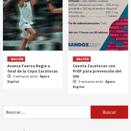
NACIÓN
NACIÓN
Avanza Fuerza Regia a
Cuenta Zacatecas con
final de la Copa Zacatecas
PrEP para prevención del
VIH
3 semanas atrás
Ágora
Digital
3 semanas atrás
Ágora
Digital
Buscar: