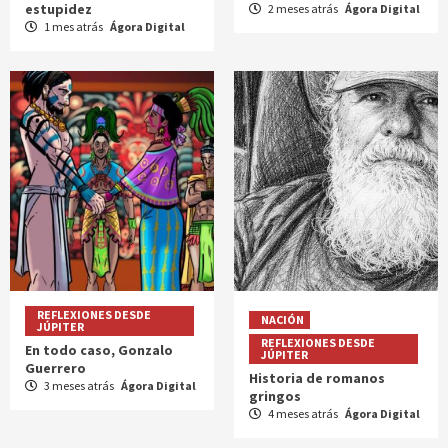
estupidez
2 meses atrás
Ágora Digital
1 mes atrás
Ágora Digital
REFLEXIONES DESDE
NACIÓN
JÚPITER
REFLEXIONES DESDE
En todo caso, Gonzalo
JÚPITER
Guerrero
Historia de romanos
3 meses atrás
Ágora Digital
gringos
4 meses atrás
Ágora Digital