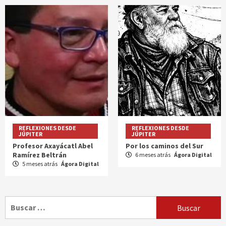
REFLEXIONES DESDE
REFLEXIONES DESDE
JÚPITER
JÚPITER
Profesor Axayácatl Abel
Por los caminos del Sur
Ramírez Beltrán
6 meses atrás
Ágora Digital
5 meses atrás
Ágora Digital
Buscar: