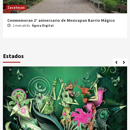
Zacatecas
Celebran XX Cabalgata Toma de Zacatecas
1 mes atrás
Ágora Digital
Estados